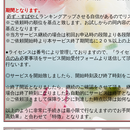
期間となります。
必ず・すばやく
ランキングアップさせる自信があるのでリ
※ご依頼時の順位を基点と致します。お試しからの同内容
基点となります。
※当方サービス継続の場合は初回お申込時の段階より各段
※ご依頼開始時より本サービス終了期間迄に２０％以上の
●ライセンスは番号により管理しておりますので、『ライセ
点のみ
必要事項をサービス開始受付フォームより送信して
行ないます。
◎サービスを開始致しましたら、開始時刻及び終了時刻を
☆終了間近となりましたら、継続のご確認をさせて頂き、
場合は終了時刻になりましたら自動的にサービスは終了と
☆ご依頼頂きまして保障ランクに到達した時点以降は如何
以上のように非常に手続きは最小限で行なえますのでお手
高効果』と合わせて『特徴』となります。