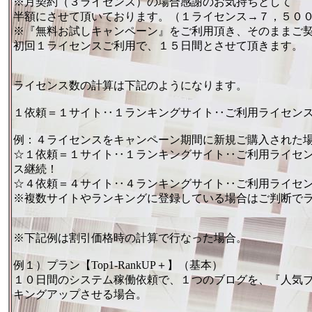
※月契約（３ライセンス）の場合感謝のお気持ちとして
半額にさせて頂いております。（１ライセンス→７，５０
※『無料お試しキャンペーン』をご利用頂き、そのままご
初回１ライセンスご利用で、１５日間とさせて頂きます。
ライセンス数の計算は下記のようになります。
１依頼＝１サイト‥１ランキングサイト‥ご利用ライセン
例：４ライセンスをキャンペーン期間に新規ご購入された
☆１依頼＝１サイト‥１ランキングサイト‥ご利用ライセ
ス継続！
☆４依頼＝４サイト‥４ランキングサイト‥ご利用ライセン
※複数サイトやランキングに登録している場合はご判断で
※下記例は割引価格時の計算で行なった場合。
例１）プラン【Top1-RankUP＋】（基本）
１０日間のシステム稼働依頼で、１つのブログを、『人気
キングアップさせる場合。