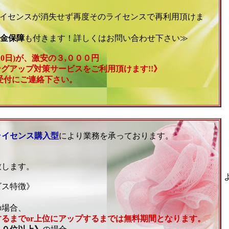
ライセンスが消失せず再度そのライセンスで再利用頂けま
金保障
も付きます！詳しくはお問い合わせ下さい≫
10日)が、激安の３,０００円
ングアップ対策サービスをご利用頂けます!!》
受付にご連絡下さい。
ライセンス購入型
により業務を承っております。
致します。
ビス特徴》
の場合、
るまでor上位にアップするまでは無料期間となります。