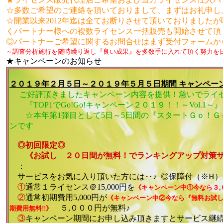
☆多数ご希望のご連絡を頂いておりまして、まずはお礼申し
☆開業以来2012年迄は全てお断りさせて頂いておりましたが
くパートナー様への複数ライセンス一括販売も開始させて頂
◎パートナーご希望に関するお問合せはまず受付フォームか
～調査分析施行を随時繰り返し『良い成果』を多数手に入れて頂く努力を
★キャンペーンのお知らせ
２０１９年２月５日～２０１９年５月５日期間 キャンペー
ご好評頂きましたキャンペーン内容を提供！急いでライセ
『TOP1でGo!Go!キャンペーン２０１９！！～Vol.1～』
☆本年第1弾目として5日～5日間の『スタートＧｏ！Ｇ
ンです
◎初回限定◎
《お試し ２０日間が無料！でランキングアップ対策サ
：
サービスをお気に入り頂いた方には‥♪
◎保障付（※H）
①
通常１ライセンス＠15,000円を
《キャンペーン中①今なら３,０
②
通常初期費用5,000円が
《キャンペーン中②今なら『無料お試
５,０００円が無料♪
期費用無料!!》
③
キャンペーン期間にお申し込み頂きますとサービス継