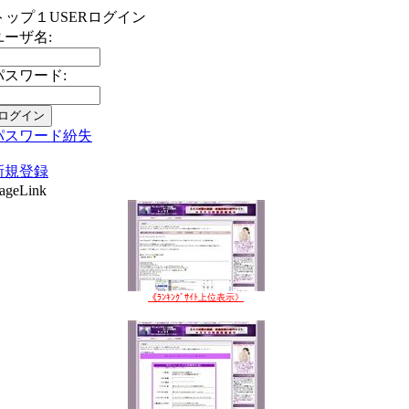
トップ１USERログイン
ユーザ名:
パスワード:
パスワード紛失
新規登録
ageLink
《ﾗﾝｷﾝｸﾞｻｲﾄ上位表示》