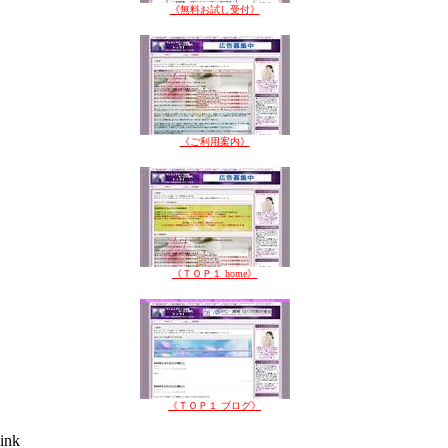
《無料お試し受付》
《ご利用案内》
《ＴＯＰ１ home》
《ＴＯＰ１ ブログ》
ink