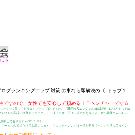
ブログランキングアップ.対策.の事なら即解決の《. トップ１
性ですので、女性でも安心して頼めるＩＴベンチャーです☆
に上位に位置しております《トップ1》ですが、「汎用検索エンジンのSEO対策」につきましては
いているお客様には裏メニューとしてご提供させて頂ける場合があります。食べ物屋さんみたい
中しております (^O^)ヾ♪※》
、サービスの挨拶だけでお願いします。スカウトやナンパは一切お断りです。もちろんライセン
ートナーご希望について：