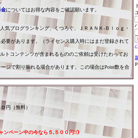
ン
料金
についてはお得な内容をご確認願います。
（例：人気ブログランキング、くつろぐ、ＪＲＡＮＫ-Ｂｌｏｇ・
る必要があります。（ライセンス購入時にはまだ登録されて
るアダルトコンテンツが含まれるもののご依頼は受けたわってお
P
ジで割り振れる場合があります。この場合はPoint数を合
 ０円（無料）
ャンペーン中の今なら５,５００円!!》