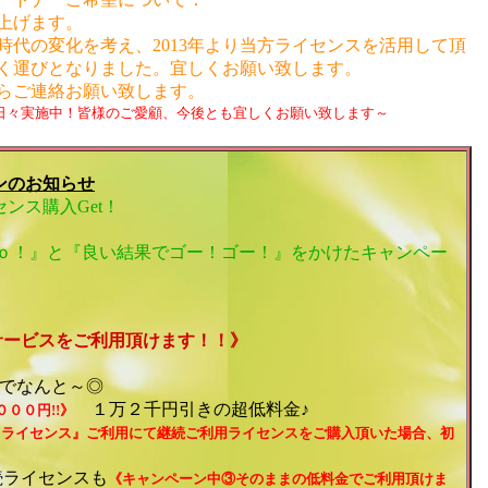
上げます。
時代の変化を考え、2013年より当方ライセンスを活用して頂
く運びとなりました。宜しくお願い致します。
らご連絡お願い致します。
日々実施中！皆様のご愛顧、今後とも宜しくお願い致します～
ンのお知らせ
ンス購入Get！
ｏ！』と『良い結果でゴー！ゴー！』をかけたキャンペー
ービスをご利用頂けます！！》
でなんと～◎
１万２千円引きの超低料金♪
００円!!》
しライセンス』ご利用にて継続ご利用ライセンスをご購入頂いた場合、初
続ライセンスも
《キャンペーン中③そのままの低料金でご利用頂けま