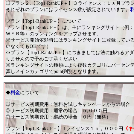
◎プラン２.【Top1-RankUP＋】３ライセンス：１ヵ月プラ
それぞれのプランにはライセンス数が設定されています。
プラン【Top1-RankUP＋】について
プラン【Top1-RankUP＋】は、主にランキングサイト
ＷＥＢ等）のランキングをアップさせます。
※サービス開始依頼時にはランキングサイトに登録してい
いなくてもOKです）
※プラン【Top1-RankUP＋】につきましては法に触れ
りませんので予めご了承ください。
※ランキングサイトの種類により複数カテゴリにパーセンテー
算しメインカテゴリでpoint判別となります。
◆
料金
について
◎サービス初期費用：無料お試しキャンペーンからの場合
◎サービス初期費用：通常の場合 ５,０００円
◎サービス初期費用：継続の場合 ０円（無料）
プラン【Top1-RankUP＋】 1ライセンス１５，０００円
《キ