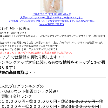
代表者プロフ.(女性 開始時2●歳w A)
大手向けブログ・WEBの設計・デザイナー兼Net.SEです。
いつも使っている技術を皆様へこっそり安価でご提供します。SOHOなのでOK♪
Venture ROSE 代表 K.K
ﾗﾝｷﾝｸﾞｻｲﾄ上位表示
ﾝｷﾝｸﾞｻｲﾄのﾗﾝｷﾝｸﾞｱｯﾌﾟ!
op1-RankUP＋をご利用する事により、人気ブログランキング等のランキングサイトで、上位取得可
！！
なたのサイトは間違いなく上位に表示されます。 主にブログのランキングサイトが主要ですが、
ェブサイトのランキングにも反映させる事が可能です。
位をキープする事により、アクセスアップは必至です。
詳しくはこちら《ﾗﾝｷﾝｸﾞｻｲﾄ上位表示》の実証と効果をご覧下さい。
トップ1では情報を買取り致します！！
ランキングアップ対策に関わる有益な
情報を≪トップ１≫が買
取ります！
現在の高価買取は・・
①人気ブログランキングの
In・Outカウント拒否ロジック関連♪
［買取り金額ランク：
①１０,０００円～②３０,０００円～③済!!
５０,０００円～
④
８０,０００円～⑤２００,０００円～⑥済!!
５００,０００円
］