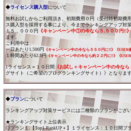
◆
ライセンス購入型
について
無料お試しからご利用頂き、初期費用０円（受付時初期費
ス購入型を採用する事により、今までランキングアップ対
１５，０００円
《キャンペーン中①の今なら５,５００円!!
ます。
ご利用中は、
一日あたり1,500円
《キャンペーン中の今なら５５０円に!!》《USER
１時間あたり62.5円
《キャンペーン中の今なら約２２円に!!》《USER
1ライセンス＝１０日間
《お試し＋キャンペーン中の今なら１
グサイト（ご希望のブログランキングサイト）》となりま
◆
プラン
について
ランキングアップ対策サービスには二種類のプランがござ
★ランキングサイト上位表示
◎プラン１.【Top1-RankUP＋】１ライセンス：１０日間プ