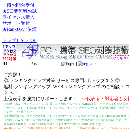
一般お問合受付
★5日間無料お試
ライセンス購入
サポート受付
★RankUPご依頼
トップ1_SiteTOP
ID :
Pass :
|
ご挨拶！
◎.ランキングアップ対策.サービス専門.《.
トップ１
.》◎
無料.ランキングアップ. WEBランキングアップ.のご相談・.
.》へ！
上位表示を強力にサポートします！
☆代表者・対応者も女
《お断り①→『ランキングアップ対策』などのキーワードでYAHOO１位・グーグル１位など完全
主サービスとしてお客様に提供しておりません。ランキングアップでのお付き合い頂き、継続頂
ですが‥ご了承下さい。
※同内容のお問い合わせが殺到しておりますのでこちらで記載させて頂きます※RankingUP業務に集
《お断り②→ライセンスご購入頂きました際にお電話にてご挨拶させて頂く場合があります。が
スも業務上妨害として販売お断りさせて頂きますので紳士でお願い致します》
★ライセンス販売代理店ご希望および当方ライセンス仕入パ