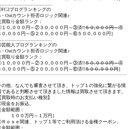
………………………………
②FC2ブログランキングの
In・Outカウント拒否ロジック関連♪
［買取り金額ランク：
①１０,０００円～②３０,０００円～③済!!
５０,０００円～
④
８０,０００円～⑤２００,０００円～⑥５００,０００円］
………………………………
③芸能人ブログランキングの
In・Outカウント拒否ロジック関連♪
［買取り金額ランク：
①１０,０００円～②３０,０００円～③済!!
５０,０００円～
④
８０,０００円～⑤２００,０００円～⑥済!!
５００,０００円
］
その他、なんでも審査させて頂き、トップ１の強化に繋がる情
報であると判断させて頂きました情報は買取させて頂きます。
【買取時のお支払い種別】
①現金をお振込。
［金額範囲：
１００万円～１万円］
②Ｒｏｓｅ関連、トップ１等でご利用頂ける金権クーポン。
［金額範囲：