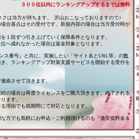
３００位以内にランキングアップするまでは無料
スクは当方が持ちます。
沢山おこなっておりますので♪
の場合基点はその受付です。新規内容の場合は当方受付時が
階を１段ずつ引き上げていく保障条件となります。
上位へ成れなかった場合は返金対象となります。
ンス番号』と共に、実施したい「サイト名とURL等」の
数
頂き、ランキングアップ対策支援サービスを開始する受付を
ご連絡させて頂きます。
継続の場合は再度ライセンスをご購入頂きます。終了される
なります。
なる理由でも残期間にて対応となります。
間な方でも気軽にお申込・ご利用頂けるのも『激安低料金＆