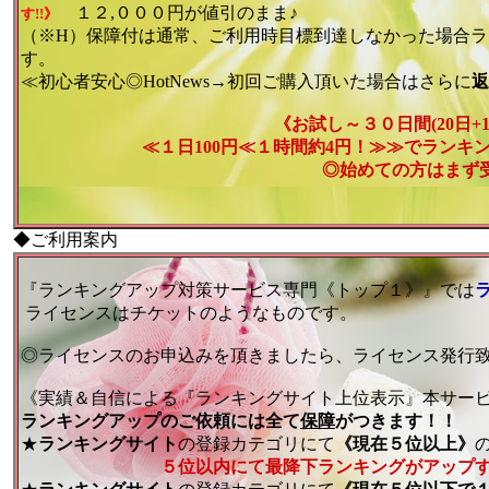
１２,０００円が値引のまま♪
す!!》
（※H）保障付は通常、ご利用時目標到達しなかった場合
す。
≪初心者安心◎HotNews→初回ご購入頂いた場合はさらに
返
《お試し～３０日間(20日+
≪１日100円≪１時間約4円！≫≫でランキ
◎始めての方はまず
◆ご利用案内
『ランキングアップ対策サービス専門《トップ１》』では
ライセンスはチケットのようなものです。
◎ライセンスのお申込みを頂きましたら、ライセンス発行
《実績＆自信による『ランキングサイト上位表示』本サー
ランキングアップのご依頼には全て
保障
がつきます！！
★
ランキングサイト
の登録カテゴリにて
《現在５位以上》
５位以内にて最降下ランキングがアップす