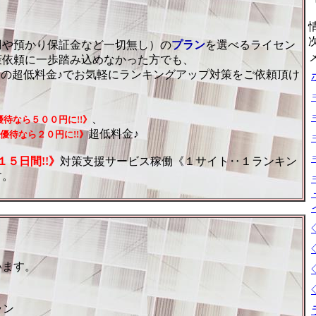
用や預かり保証金など一切無し）の
プラン
を選べるライセン
策依頼に一歩踏み込めなかった方でも、
》
の超低料金♪でお気軽にランキングアップ対策をご依頼頂け
、
優待なら５００円に!!》
超低料金♪
優待なら２０円に!!》
５日間!!》
対策支援サービス稼働《１サイト‥１ランキン
す。
います。
ラン