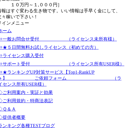
１０万円～１,０００円］
情報はすぐ変わる生き物です。いい情報は手早く金にして、
次々稼いで下さい！
メインメニュー
ホーム
⇒一般お問合せ受付 （ライセンス未所有様）
⇒★５日間無料お試しライセンス（初めての方）
⇒ライセンス購入受付
⇒サポート受付 （ライセンス所有USER様）
⇒★ランキングUP対策サービス【Top1-RankUP
＋】 ご依頼フォーム （ラ
イセンス所有USER様）
◇ご利用案内・実証と効果
◇ご利用規約・特商法表記
◇Ｑ＆Ａ
◇提供者概要
ランキング各種TESTブログ