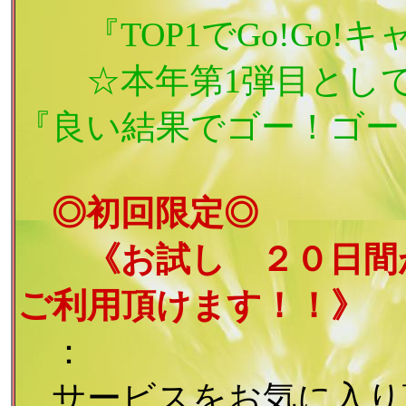
『TOP1でGo!Go!キ
☆本年第1弾目として5
『良い結果でゴー！ゴー
◎初回限定◎
《お試し ２０日間が
ご利用頂けます！！》
：
サービスをお気に入り