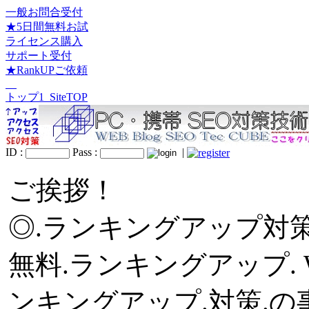
一般お問合受付
★5日間無料お試
ライセンス購入
サポート受付
★RankUPご依頼
トップ1_SiteTOP
ID :
Pass :
|
ご挨拶！
◎.ランキングアップ対策
無料.ランキングアップ.
ンキングアップ.対策.の