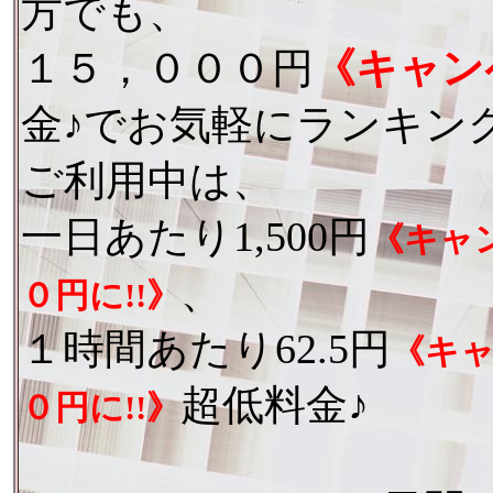
方でも、
１５，０００円
《キャン
金♪でお気軽にランキン
ご利用中は、
一日あたり1,500円
《キャ
、
０円に!!》
１時間あたり62.5円
《キャ
超低料金♪
０円に!!》