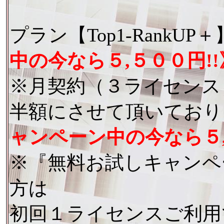
プラン【Top1-RankU
中の今なら５,５００円!!
※月契約（３ライセンス
半額にさせて頂いており
ャンペーン中の今なら５,
※『無料お試しキャンペ
方は
初回１ライセンスご利用