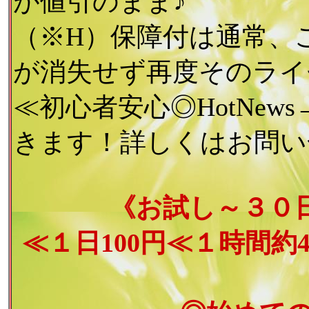
が値引のまま♪
（※H）保障付は通常、
が消失せず再度そのライ
≪初心者安心◎HotNe
きます！詳しくはお問い
《お試し～３０日
≪１日100円≪１時間