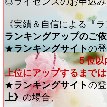
◎ライセンスのお申込み
《実績＆自信による『ラ
ランキングアップのご依
★
ランキングサイト
の登
５位以
上位にアップするまでは
★
ランキングサイト
の登
上》
の場合、