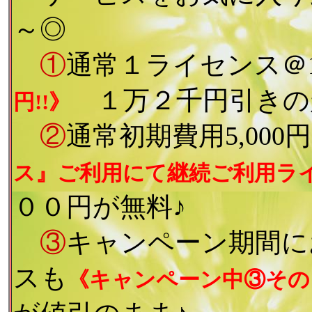
～◎
①
通常１ライセンス＠15
１万２千円引きの
円!!》
②
通常初期費用5,000
ス』ご利用にて継続ご利用ライ
００円が無料♪
③
キャンペーン期間に
スも
《キャンペーン中③その