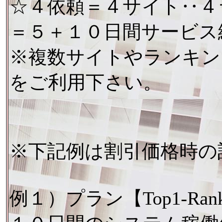
☆４依頼＝４サイト‥４
＝５＋１０日間サービス
※複数サイトやランキン
をご利用下さい。
※下記例は割引価格時の
例１）プラン【Top1-Ra