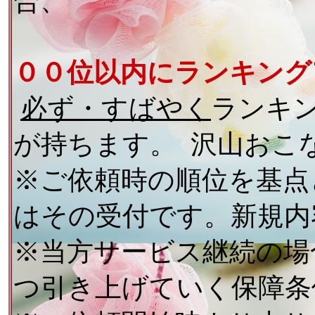
合、
００位以内にランキング
必ず・すばやく
ランキ
が持ちます。
沢山おこ
※ご依頼時の順位を基点
はその受付です。新規内
※当方サービス継続の場
つ引き上げていく保障条