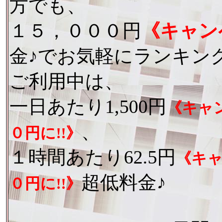
方でも、
１５，０００円
《キャン
金♪でお気軽にランキン
ご利用中は、
一日あたり1,500円
《キャ
、
０円に!!》
１時間あたり62.5円
《キャ
超低料金♪
０円に!!》