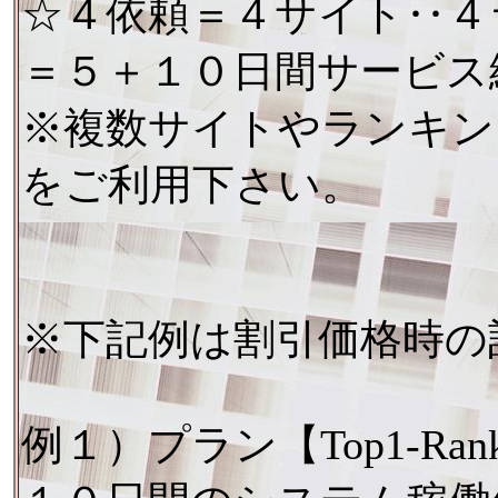
☆４依頼＝４サイト‥４
＝５＋１０日間サービス
※複数サイトやランキン
をご利用下さい。
※下記例は割引価格時の
例１）プラン【Top1-Ra