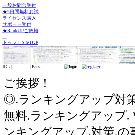
一般お問合受付
★5日間無料お試
ライセンス購入
サポート受付
★RankUPご依頼
トップ1_SiteTOP
ID :
Pass :
|
ご挨拶！
◎.ランキングアップ対策
無料.ランキングアップ.
ンキングアップ.対策.の