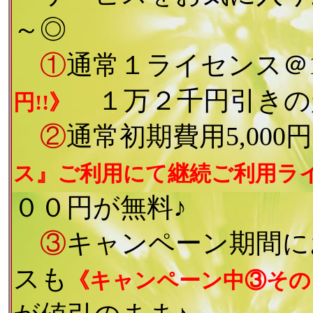
～◎
①
通常１ライセンス＠15
１万２千円引きの
円!!》
②
通常初期費用5,000
ス』ご利用にて継続ご利用ライ
００円が無料♪
③
キャンペーン期間に
スも
《キャンペーン中③その