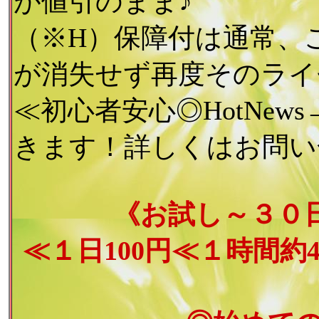
が値引のまま♪
（※H）保障付は通常、
が消失せず再度そのライ
≪初心者安心◎HotNe
きます！詳しくはお問い
《お試し～３０日
≪１日100円≪１時間