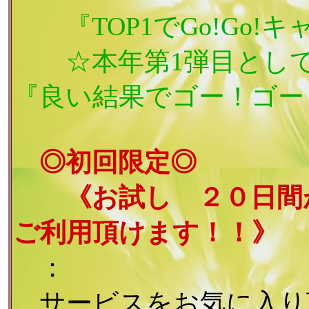
『TOP1でGo!Go!キ
☆本年第1弾目として5
『良い結果でゴー！ゴー
◎初回限定◎
《お試し ２０日間が
ご利用頂けます！！》
：
サービスをお気に入り