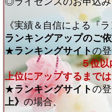
◎ライセンスのお申込み
《実績＆自信による『ラ
ランキングアップのご依
★
ランキングサイト
の登
５位以
上位にアップするまでは
★
ランキングサイト
の登
上》
の場合、