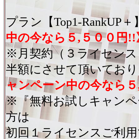
プラン【Top1-RankU
中の今なら５,５００円!!
※月契約（３ライセンス
半額にさせて頂いており
ャンペーン中の今なら５,
※『無料お試しキャンペ
方は
初回１ライセンスご利用