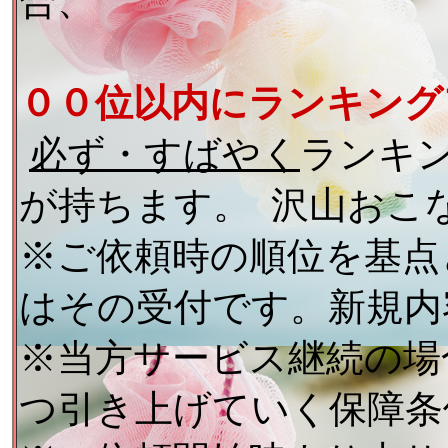
合、
００位以内にランキング
必ず・すばやく
ランキ
が持ちます。
沢山おこ
※ご依頼時の順位を基点
はその受付です。新規内
※当方サービス継続の場
つ引き上げていく保障条