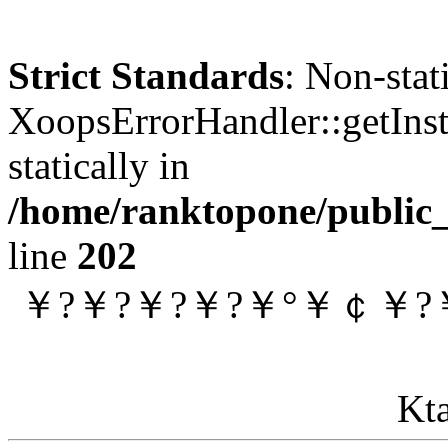
Strict Standards
: Non-sta
XoopsErrorHandler::getInst
statically in
/home/ranktopone/public_
line
202
￥?￥?￥?￥?￥°￥￠￥?￥×
Kta