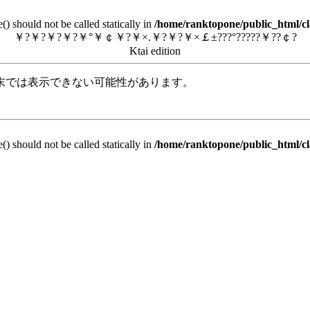
) should not be called statically in
/home/ranktopone/public_html/cl
￥?￥?￥?￥?￥°￥￠￥?￥×.￥?￥?￥×￡±???°?????￥??￠?
Ktai edition
末では表示できない可能性があります。
) should not be called statically in
/home/ranktopone/public_html/cl