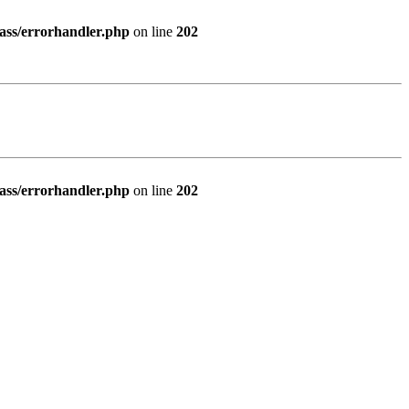
ass/errorhandler.php
on line
202
ass/errorhandler.php
on line
202