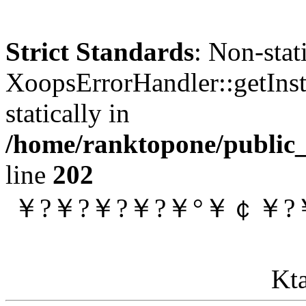
Strict Standards
: Non-sta
XoopsErrorHandler::getInst
statically in
/home/ranktopone/public_
line
202
￥?￥?￥?￥?￥°￥￠￥?￥×
Kta