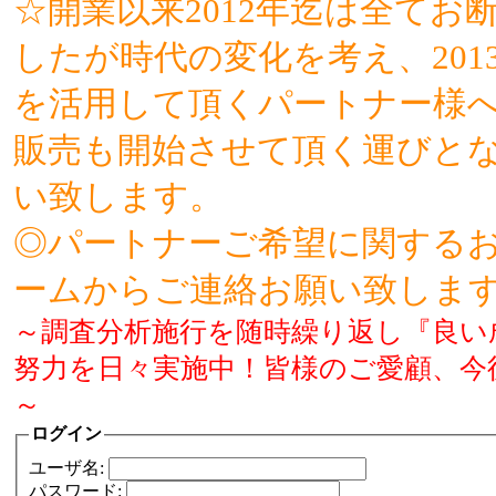
☆開業以来2012年迄は全て
したが時代の変化を考え、20
を活用して頂くパートナー様
販売も開始させて頂く運びと
い致します。
◎パートナーご希望に関する
ームからご連絡お願い致しま
～調査分析施行を随時繰り返し『良い
努力を日々実施中！皆様のご愛顧、今
～
ログイン
ユーザ名:
パスワード: