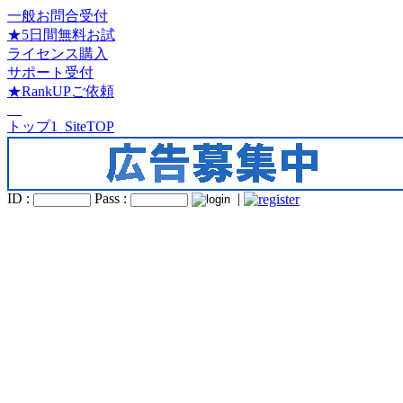
一般お問合受付
★5日間無料お試
ライセンス購入
サポート受付
★RankUPご依頼
トップ1_SiteTOP
ID :
Pass :
|