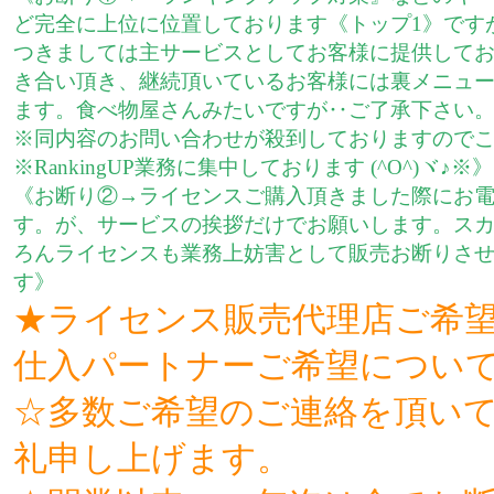
ど完全に上位に位置しております《トップ1》です
つきましては主サービスとしてお客様に提供して
き合い頂き、継続頂いているお客様には裏メニュ
ます。食べ物屋さんみたいですが‥ご了承下さい
※同内容のお問い合わせが殺到しておりますので
※RankingUP業務に集中しております (^O^)ヾ♪※》
《お断り②→ライセンスご購入頂きました際にお
す。が、サービスの挨拶だけでお願いします。ス
ろんライセンスも業務上妨害として販売お断りさ
す》
★ライセンス販売代理店ご希
仕入パートナーご希望につい
☆多数ご希望のご連絡を頂い
礼申し上げます。