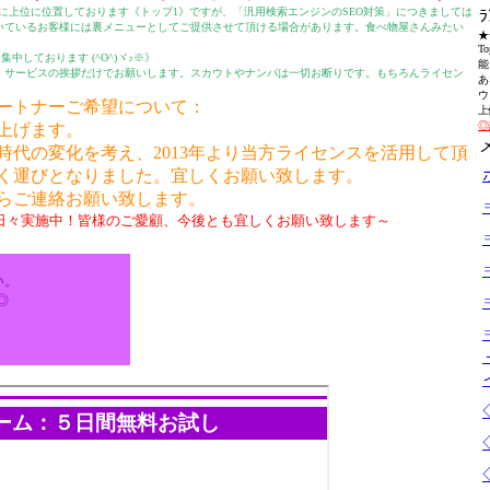
に上位に位置しております《トップ1》ですが、「汎用検索エンジンのSEO対策」につきましては
いているお客様には裏メニューとしてご提供させて頂ける場合があります。食べ物屋さんみたい
★ﾗ
T
中しております (^O^)ヾ♪※》
能
、サービスの挨拶だけでお願いします。スカウトやナンパは一切お断りです。もちろんライセン
あ
ウ
ートナーご希望について：
上
◎
上げます。
時代の変化を考え、2013年より当方ライセンスを活用して頂
く運びとなりました。宜しくお願い致します。
らご連絡お願い致します。
日々実施中！皆様のご愛顧、今後とも宜しくお願い致します～
い。
◎