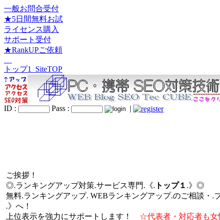
一般お問合受付
★5日間無料お試
ライセンス購入
サポート受付
★RankUPご依頼
トップ1_SiteTOP
ID :
Pass :
|
ご挨拶！
◎.ランキングアップ対策.サービス専門.《.
トップ１
.》◎
無料.ランキングアップ. WEBランキングアップ.のご相談・.
.》へ！
上位表示を強力にサポートします！
☆代表者・対応者も女