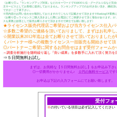
《お断り①→『ランキングアップ対策』などのキーワードでYAHOO１位・グーグル１位など完全
主サービスとしてお客様に提供しておりません。ランキングアップでのお付き合い頂き、継続頂
ですが‥ご了承下さい。
※同内容のお問い合わせが殺到しておりますのでこちらで記載させて頂きます※RankingUP業務に集
《お断り②→ライセンスご購入頂きました際にお電話にてご挨拶させて頂く場合があります。が
スも業務上妨害として販売お断りさせて頂きますので紳士でお願い致します》
★ライセンス販売代理店ご希望および当方ライセンス仕入パ
☆多数ご希望のご連絡を頂いておりまして、まずはお礼申し
☆開業以来2012年迄は全てお断りさせて頂いておりましたが
くパートナー様への複数ライセンス一括販売も開始させて頂
◎パートナーご希望に関するお問合せはまず受付フォームか
～調査分析施行を随時繰り返し『良い成果』を多数手に入れて頂く努力を
⇒５日間無料お試し
まずは、お気軽な【５日間無料お試し】をお申込み下さ
◎一切費用がかかりません♪
０円の無料サービス
です
お申込は下記の入力フォームにてお願い致します。