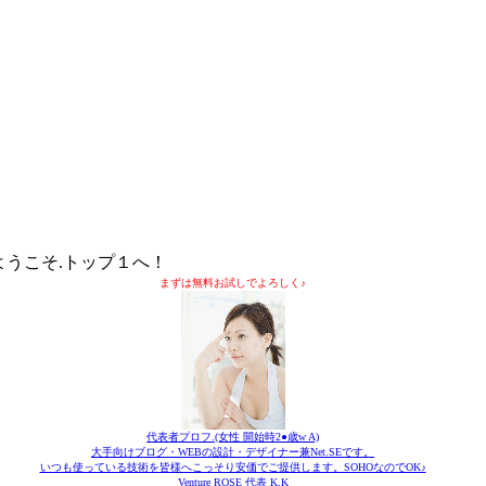
ようこそ.トップ１へ！
まずは無料お試しでよろしく♪
代表者プロフ.(女性 開始時2●歳w A)
大手向けブログ・WEBの設計・デザイナー兼Net.SEです。
いつも使っている技術を皆様へこっそり安価でご提供します。SOHOなのでOK♪
Venture ROSE 代表 K.K