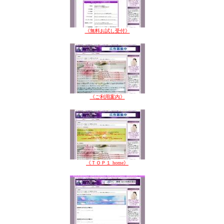
《無料お試し受付》
《ご利用案内》
《ＴＯＰ１ home》