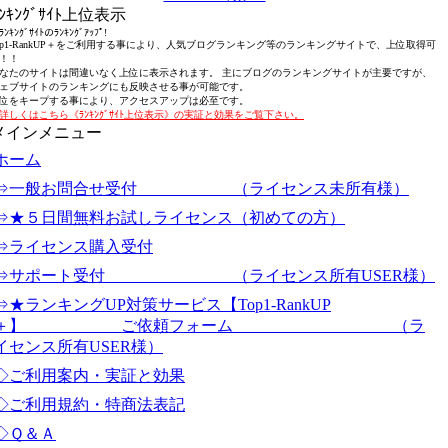
ﾗﾝｷﾝｸﾞｻｲﾄ上位表示
ﾝｷﾝｸﾞｻｲﾄのﾗﾝｷﾝｸﾞｱｯﾌﾟ!
op1-RankUP＋をご利用する事により、人気ブログランキング等のランキングサイトで、上位取得可
！！
なたのサイトは間違いなく上位に表示されます。 主にブログのランキングサイトが主要ですが、
ェブサイトのランキングにも反映させる事が可能です。
位をキープする事により、アクセスアップは必至です。
詳しくはこちら《ﾗﾝｷﾝｸﾞｻｲﾄ上位表示》の実証と効果をご覧下さい。
メインメニュー
ホーム
⇒一般お問合せ受付 （ライセンス未所有様）
⇒★５日間無料お試しライセンス（初めての方）
⇒ライセンス購入受付
⇒サポート受付 （ライセンス所有USER様）
⇒★ランキングUP対策サービス【Top1-RankUP
＋】 ご依頼フォーム （ラ
イセンス所有USER様）
◇ご利用案内・実証と効果
◇ご利用規約・特商法表記
◇Ｑ＆Ａ