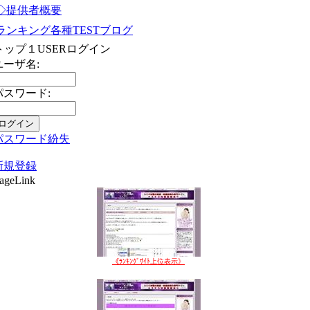
◇提供者概要
ランキング各種TESTブログ
トップ１USERログイン
ユーザ名:
パスワード:
パスワード紛失
新規登録
ageLink
《ﾗﾝｷﾝｸﾞｻｲﾄ上位表示》